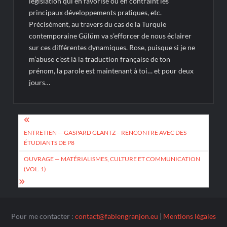
législation qui en favorise ou en contraint les
principaux développements pratiques, etc.
Précisément, au travers du cas de la Turquie
contemporaine Gülüm va s’efforcer de nous éclairer
sur ces différentes dynamiques. Rose, puisque si je ne
m’abuse c’est là la traduction française de ton
prénom, la parole est maintenant à toi… et pour deux
jours…
Navigation
de
ENTRETIEN — GASPARD GLANTZ – RENCONTRE AVEC DES
ÉTUDIANTS DE P8
l’article
OUVRAGE — MATÉRIALISMES, CULTURE ET COMMUNICATION
(VOL. 1)
Pour me contacter :
contact@fabiengranjon.eu
|
Mentions légales